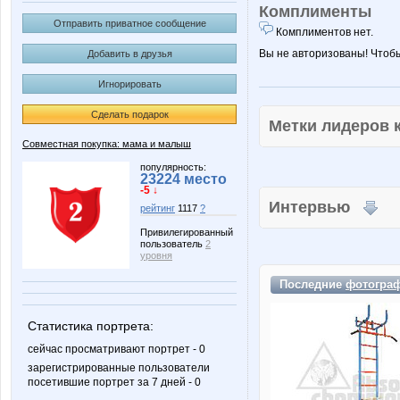
Комплименты
Отправить приватное сообщение
Комплиментов нет.
Вы не авторизованы! Чтоб
Добавить в друзья
Игнорировать
Сделать подарок
Метки лидеров
Совместная покупка: мама и малыш
популярность:
23224 место
-5 ↓
Интервью
рейтинг
1117
?
Привилегированный
пользователь
2
уровня
Последние
фотогра
Статистика портрета:
сейчас просматривают портрет - 0
зарегистрированные пользователи
посетившие портрет за 7 дней - 0